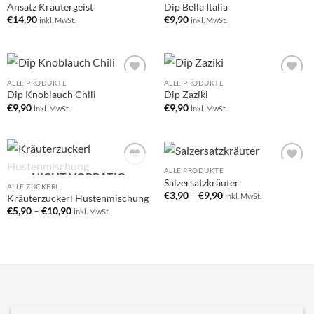
Ansatz Kräutergeist
Dip Bella Italia
wishlist
wishlist
€
14,90
€
9,90
inkl. MwSt.
inkl. MwSt.
ALLE PRODUKTE
ALLE PRODUKTE
Add to
Add to
Dip Knoblauch Chili
Dip Zaziki
wishlist
wishlist
€
9,90
€
9,90
inkl. MwSt.
inkl. MwSt.
ALLE PRODUKTE
NICHT VORRÄTIG
Add to
Add to
Salzersatzkräuter
wishlist
wishlist
ALLE ZUCKERL
€
3,90
–
€
9,90
inkl. MwSt.
Kräuterzuckerl Hustenmischung
€
5,90
–
€
10,90
inkl. MwSt.