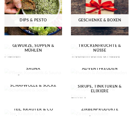
DIPS & PESTO
GESCHENKE & BOXEN
KRÄUTERZUCKERL,
GEWÜRZE, SUPPEN &
TROCKENFRÜCHTE &
MÜHLEN
NÜSSE
PFLEGE, KOSMETIK &
PUNSCH &
SAUNA
ADVENTFREUDEN
SCHAFWOLLE & SOCKE
SIRUPE, TINKTUREN &
ELIXIERE
TEE, KRÄUTER & CO
ZIRBENPRODUKTE