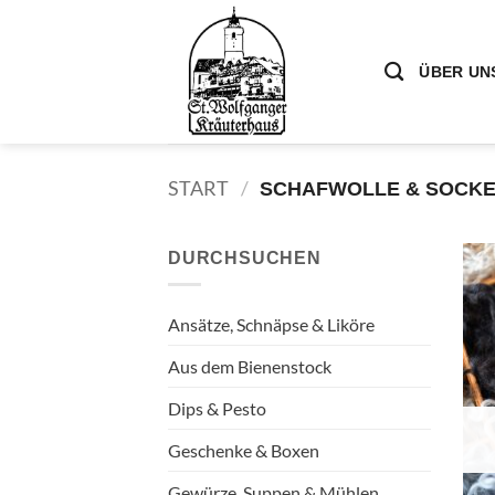
Zum
Inhalt
springen
ÜBER UN
START
/
SCHAFWOLLE & SOCK
DURCHSUCHEN
Ansätze, Schnäpse & Liköre
Aus dem Bienenstock
Dips & Pesto
Geschenke & Boxen
Gewürze, Suppen & Mühlen