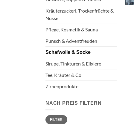
Kräuterzuckerl, Trockenfrüchte &
Nüsse
Pflege, Kosmetik & Sauna
Punsch & Adventfreuden
Schafwolle & Socke
Sirupe, Tinkturen & Elixiere
Tee, Kräuter & Co
Zirbenprodukte
NACH PREIS FILTERN
Min.
Max.
FILTER
Preis
Preis