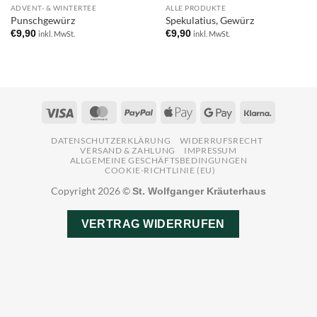
NICHT VORRÄTIG
ADVENT- & WINTERTEE
ALLE PRODUKTE
Add to
Add to
Punschgewürz
Spekulatius, Gewürz
wishlist
wishlist
€
9,90
€
9,90
inkl. MwSt.
inkl. MwSt.
Visa
MasterCard
PayPal
Apple
Google
Klarna
Pay
Pay
DATENSCHUTZERKLÄRUNG
WIDERRUFSRECHT
VERSAND & ZAHLUNG
IMPRESSUM
ALLGEMEINE GESCHÄFTSBEDINGUNGEN
COOKIE-RICHTLINIE (EU)
Copyright 2026 ©
St. Wolfganger Kräuterhaus
VERTRAG WIDERRUFEN