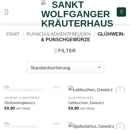
Zum
Inhalt
springen
START
/
PUNSCH & ADVENTFREUDEN
/
GLÜHWEIN-
& PUNSCHGEWÜRZE
FILTER
NICHT VORRÄTIG
ADVENT- & WINTERTEE
ALLE PRODUKTE
Add to
Add to
Glühweingewürz
Lebkuchen, Gewürz
wishlist
wishlist
€
9,90
€
9,90
inkl. MwSt.
inkl. MwSt.