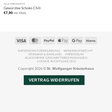
ALLE PRODUKTE
Add to
Gewürztee Schoko Chili
wishlist
€
7,90
inkl. MwSt.
Visa
MasterCard
PayPal
Apple
Google
Klarna
Pay
Pay
DATENSCHUTZERKLÄRUNG
WIDERRUFSRECHT
VERSAND & ZAHLUNG
IMPRESSUM
ALLGEMEINE GESCHÄFTSBEDINGUNGEN
COOKIE-RICHTLINIE (EU)
Copyright 2026 ©
St. Wolfganger Kräuterhaus
VERTRAG WIDERRUFEN