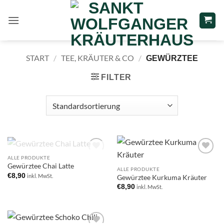
Zum
Inhalt
springen
START
/
TEE, KRÄUTER & CO
/
GEWÜRZTEE
FILTER
NICHT VORRÄTIG
ALLE PRODUKTE
Add to
Add to
Gewürztee Chai Latte
wishlist
wishlist
ALLE PRODUKTE
€
8,90
inkl. MwSt.
Gewürztee Kurkuma Kräuter
€
8,90
inkl. MwSt.