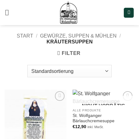
Zum
Inhalt
springen
START
/
GEWÜRZE, SUPPEN & MÜHLEN
/
KRÄUTERSUPPEN
FILTER
NICHT VORRÄTIG
Add to
Add to
wishlist
wishlist
ALLE PRODUKTE
St. Wolfganger
Bärlauchcremesuppe
€
12,90
inkl. MwSt.