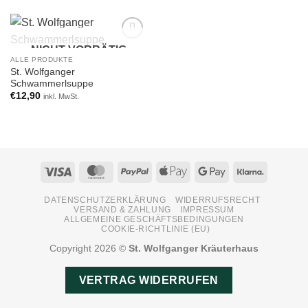
NICHT VORRÄTIG
Add to
wishlist
ALLE PRODUKTE
St. Wolfganger
Schwammerlsuppe
€
12,90
inkl. MwSt.
Visa
MasterCard
PayPal
Apple
Google
Klarna
Pay
Pay
DATENSCHUTZERKLÄRUNG
WIDERRUFSRECHT
VERSAND & ZAHLUNG
IMPRESSUM
ALLGEMEINE GESCHÄFTSBEDINGUNGEN
COOKIE-RICHTLINIE (EU)
Copyright 2026 ©
St. Wolfganger Kräuterhaus
VERTRAG WIDERRUFEN