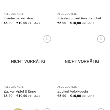
ALLE ZUCKERL
ALLE ZUCKERL
Kräuterzuckerl Anis
Kräuterzuckerl Anis Fenchel
€
5,90
–
€
10,90
€
5,90
–
€
10,90
inkl. MwSt.
inkl. MwSt.
Add to
Add to
wishlist
wishlist
NICHT VORRÄTIG
NICHT VORRÄTIG
ALLE ZUCKERL
ALLE ZUCKERL
Zuckerl Apfel & Birne
Zuckerl Apfelkugeln
€
5,90
–
€
10,90
€
5,90
–
€
10,90
inkl. MwSt.
inkl. MwSt.