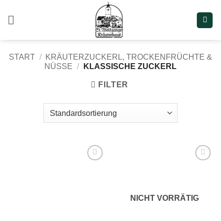
Zum
Inhalt
springen
START
/
KRÄUTERZUCKERL, TROCKENFRÜCHTE &
NÜSSE
/
KLASSISCHE ZUCKERL
FILTER
Add to
Add to
wishlist
wishlist
NICHT VORRÄTIG