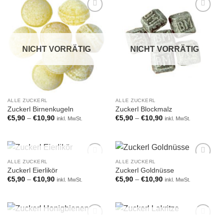
Add to
Add to
wishlist
wishlist
NICHT VORRÄTIG
NICHT VORRÄTIG
ALLE ZUCKERL
ALLE ZUCKERL
Zuckerl Birnenkugeln
Zuckerl Blockmalz
€
5,90
–
€
10,90
€
5,90
–
€
10,90
inkl. MwSt.
inkl. MwSt.
NICHT VORRÄTIG
ALLE ZUCKERL
ALLE ZUCKERL
Add to
Add to
Zuckerl Eierlikör
Zuckerl Goldnüsse
wishlist
wishlist
€
5,90
–
€
10,90
€
5,90
–
€
10,90
inkl. MwSt.
inkl. MwSt.