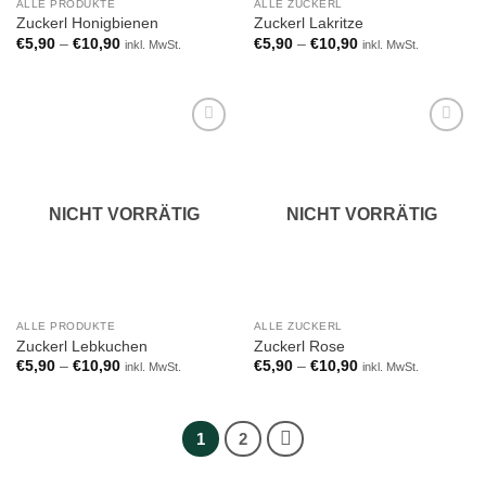
NICHT VORRÄTIG
NICHT VORRÄTIG
ALLE PRODUKTE
ALLE ZUCKERL
Add to
Add to
Zuckerl Honigbienen
Zuckerl Lakritze
wishlist
wishlist
€
5,90
–
€
10,90
€
5,90
–
€
10,90
inkl. MwSt.
inkl. MwSt.
Add to
Add to
wishlist
wishlist
NICHT VORRÄTIG
NICHT VORRÄTIG
ALLE PRODUKTE
ALLE ZUCKERL
Zuckerl Lebkuchen
Zuckerl Rose
€
5,90
–
€
10,90
€
5,90
–
€
10,90
inkl. MwSt.
inkl. MwSt.
1
2