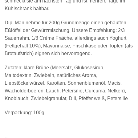
schmeckt sie am nächsten Tag und ist mehrere Tage im
Kühlschrank haltbar.
Dip: Man nehme für 200g Grundmenge einen gehäuften
Eßlöffel der Gewürzmischung. Unsere Empfehlung: 2/3
Sauerrahm, 1/3 Crème Fraîche, allerdings auch Yoghurt
(Fettgehalt 10%), Mayonnaise, Frischkäse oder Topfen (als
Brotaufstrich) eignen sich hervorragend.
Zutaten: klare Brühe (Meersalz, Glukosesirup,
Maltodextrin, Zwiebeln, natürliches Aroma,
Liebstöckelwürzel, Karotten, Sonnenblumenöl, Macis,
Wacholderbeeren, Lauch, Petersilie, Curcuma, Nelken),
Knoblauch, Zwiebelgranulat, Dill, Pfeffer weiß, Petersilie
Verpackung: 100g