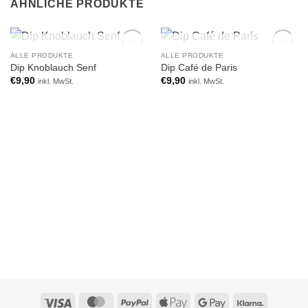
ÄHNLICHE PRODUKTE
NICHT VORRÄTIG
NICHT VORRÄTIG
ALLE PRODUKTE
ALLE PRODUKTE
Add to
Add to
Dip Knoblauch Senf
Dip Café de Paris
wishlist
wishlist
€
9,90
€
9,90
inkl. MwSt.
inkl. MwSt.
Visa
MasterCard
PayPal
Apple
Google
Klarna