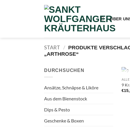
Zum
Inhalt
springen
ÜBER UN
START
/
PRODUKTE VERSCHLAG
„ARTHROSE“
DURCHSUCHEN
ALLE
9 Kr
Ansätze, Schnäpse & Liköre
€
15
Aus dem Bienenstock
Dips & Pesto
Geschenke & Boxen