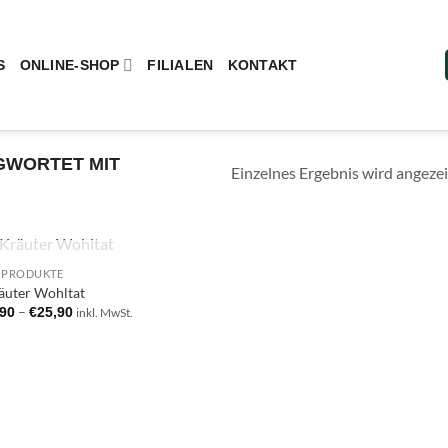
S
ONLINE-SHOP
FILIALEN
KONTAKT
WORTET MIT
Einzelnes Ergebnis wird angezei
NICHT VORRÄTIG
 PRODUKTE
Add to
äuter Wohltat
wishlist
–
,90
€
25,90
inkl. MwSt.