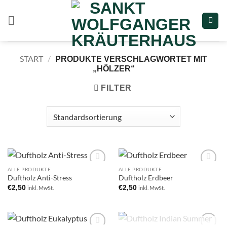
Zum
Inhalt
springen
START
/
PRODUKTE VERSCHLAGWORTET MIT
„HÖLZER“
FILTER
ALLE PRODUKTE
ALLE PRODUKTE
Add to
Add to
Duftholz Anti-Stress
Duftholz Erdbeer
wishlist
wishlist
€
2,50
€
2,50
inkl. MwSt.
inkl. MwSt.