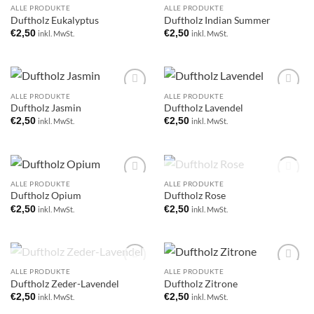
NICHT VORRÄTIG
ALLE PRODUKTE
ALLE PRODUKTE
Add to
Add to
Duftholz Eukalyptus
Duftholz Indian Summer
wishlist
wishlist
€
2,50
€
2,50
inkl. MwSt.
inkl. MwSt.
ALLE PRODUKTE
ALLE PRODUKTE
Add to
Add to
Duftholz Jasmin
Duftholz Lavendel
wishlist
wishlist
€
2,50
€
2,50
inkl. MwSt.
inkl. MwSt.
NICHT VORRÄTIG
ALLE PRODUKTE
ALLE PRODUKTE
Add to
Add to
Duftholz Opium
Duftholz Rose
wishlist
wishlist
€
2,50
€
2,50
inkl. MwSt.
inkl. MwSt.
NICHT VORRÄTIG
ALLE PRODUKTE
ALLE PRODUKTE
Add to
Add to
Duftholz Zeder-Lavendel
Duftholz Zitrone
wishlist
wishlist
€
2,50
€
2,50
inkl. MwSt.
inkl. MwSt.