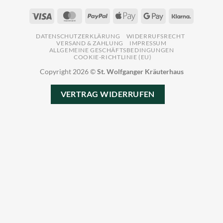
Visa
MasterCard
PayPal
Apple
Google
Klarna
Pay
Pay
DATENSCHUTZERKLÄRUNG
WIDERRUFSRECHT
VERSAND & ZAHLUNG
IMPRESSUM
ALLGEMEINE GESCHÄFTSBEDINGUNGEN
COOKIE-RICHTLINIE (EU)
Copyright 2026 ©
St. Wolfganger Kräuterhaus
VERTRAG WIDERRUFEN