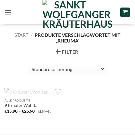
Zum
Inhalt
springen
START
/
PRODUKTE VERSCHLAGWORTET MIT
„RHEUMA“
FILTER
NICHT VORRÄTIG
ALLE PRODUKTE
Add to
9 Kräuter Wohltat
wishlist
€
15,90
–
€
25,90
inkl. MwSt.