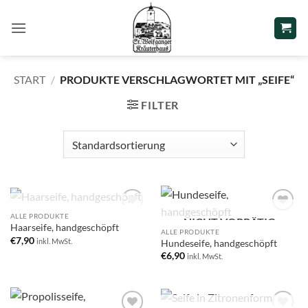
Zum
Inhalt
springen
START
/
PRODUKTE VERSCHLAGWORTET MIT „SEIFE“
FILTER
NICHT VORRÄTIG
ALLE PRODUKTE
NICHT VORRÄTIG
Add to
Add to
Haarseife, handgeschöpft
wishlist
wishlist
ALLE PRODUKTE
€
7,90
inkl. MwSt.
Hundeseife, handgeschöpft
€
6,90
inkl. MwSt.