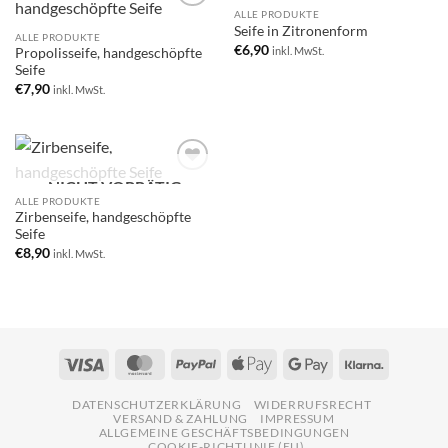
NICHT VORRÄTIG
ALLE PRODUKTE
Add to
Add to
Seife in Zitronenform
wishlist
wishlist
ALLE PRODUKTE
€
6,90
inkl. MwSt.
Propolisseife, handgeschöpfte
Seife
€
7,90
inkl. MwSt.
NICHT VORRÄTIG
Add to
wishlist
ALLE PRODUKTE
Zirbenseife, handgeschöpfte
Seife
€
8,90
inkl. MwSt.
Visa
MasterCard
PayPal
Apple
Google
Klarna
Pay
Pay
DATENSCHUTZERKLÄRUNG
WIDERRUFSRECHT
VERSAND & ZAHLUNG
IMPRESSUM
ALLGEMEINE GESCHÄFTSBEDINGUNGEN
COOKIE-RICHTLINIE (EU)