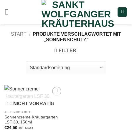
Zum
Inhalt
springen
START
/
PRODUKTE VERSCHLAGWORTET MIT
„SONNENSCHUTZ“
FILTER
Add to
NICHT VORRÄTIG
wishlist
ALLE PRODUKTE
Sonnencreme Kräutergarten
LSF 30, 150ml
€
24,50
inkl. MwSt.