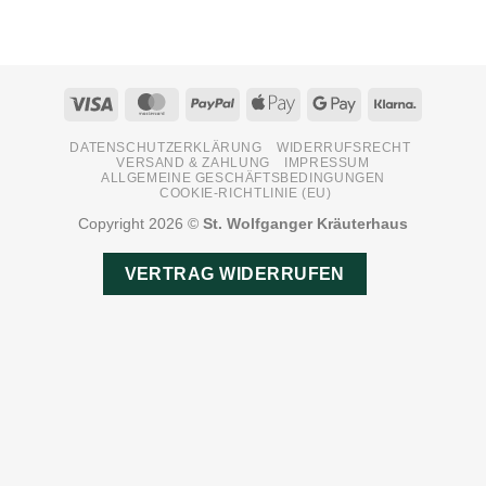
Visa
MasterCard
PayPal
Apple
Google
Klarna
Pay
Pay
DATENSCHUTZERKLÄRUNG
WIDERRUFSRECHT
VERSAND & ZAHLUNG
IMPRESSUM
ALLGEMEINE GESCHÄFTSBEDINGUNGEN
COOKIE-RICHTLINIE (EU)
Copyright 2026 ©
St. Wolfganger Kräuterhaus
VERTRAG WIDERRUFEN