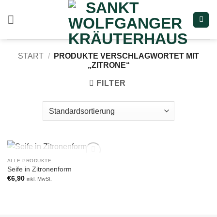
Zum
Inhalt
springen
START
/
PRODUKTE VERSCHLAGWORTET MIT
„ZITRONE“
FILTER
NICHT VORRÄTIG
ALLE PRODUKTE
Add to
Seife in Zitronenform
wishlist
€
6,90
inkl. MwSt.