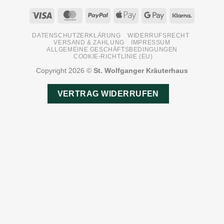
Visa
MasterCard
PayPal
Apple
Google
Klarna
Pay
Pay
DATENSCHUTZERKLÄRUNG
WIDERRUFSRECHT
VERSAND & ZAHLUNG
IMPRESSUM
ALLGEMEINE GESCHÄFTSBEDINGUNGEN
COOKIE-RICHTLINIE (EU)
Copyright 2026 ©
St. Wolfganger Kräuterhaus
VERTRAG WIDERRUFEN