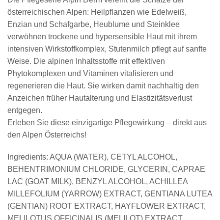
österreichischen Alpen: Heilpflanzen wie Edelweiß,
Enzian und Schafgarbe, Heublume und Steinklee
verwöhnen trockene und hypersensible Haut mit ihrem
intensiven Wirkstoffkomplex, Stutenmilch pflegt auf sanfte
Weise. Die alpinen Inhaltsstoffe mit effektiven
Phytokomplexen und Vitaminen vitalisieren und
regenerieren die Haut. Sie wirken damit nachhaltig den
Anzeichen früher Hautalterung und Elastizitätsverlust
entgegen.
Erleben Sie diese einzigartige Pflegewirkung – direkt aus
den Alpen Österreichs!
Ingredients: AQUA (WATER), CETYL ALCOHOL,
BEHENTRIMONIUM CHLORIDE, GLYCERIN, CAPRAE
LAC (GOAT MILK), BENZYL ALCOHOL, ACHILLEA
MILLEFOLIUM (YARROW) EXTRACT, GENTIANA LUTEA
(GENTIAN) ROOT EXTRACT, HAYFLOWER EXTRACT,
MELILOTUS OFFICINALIS (MELILOT) EXTRACT,