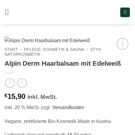
Zum
Inhalt
springen
START
/
PFLEGE, KOSMETIK & SAUNA
/
STYX
NATURKOSMETIK
Add to
wishlist
Alpin Derm Haarbalsam mit Edelweiß
15,90
€
inkl. MwSt.
inkl. 20 % MwSt.
zzgl.
Versandkosten
Vegane, zertifizierte Bio-Kosmetik Made in Austria
Lieferzeit:
Versand innerhalb 48 Stunden