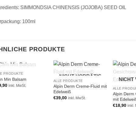
gredients: SIMMONDSIA CHINENSIS (JOJOBA) SEED OIL
rpackung: 100ml
HNLICHE PRODUKTE
NICHT VORRÄTIG
LE PRODUKTE
NICHT VORRÄTIG
Add to
Add to
in Min Balsam
NICHT
ALLE PRODUKTE
wishlist
wishlist
9,90
Alpin Derm Creme-Fluid mit
inkl. MwSt.
ALLE PRODU
Edelweiß
Alpin Derm
€
39,00
inkl. MwSt.
mit Edelwei
€
18,90
inkl.