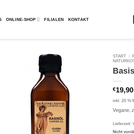
S
ONLINE-SHOP
FILIALEN
KONTAKT
START
/
NATURKO
Basis
Add to
wishlist
19,90
€
inkl. 20 %
Vegane, ze
Lieferzeit:
Nicht vorrä