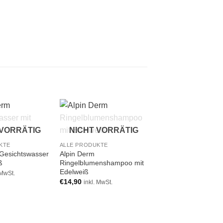
Add to
Add to
A
 VORRÄTIG
NICHT VORRÄTIG
wishlist
wishlist
wi
KTE
ALLE PRODUKTE
NICHT VORRÄ
 Gesichtswasser
Alpin Derm
ß
Ringelblumenshampoo mit
Edelweiß
 MwSt.
€
14,90
inkl. MwSt.
ALLE PRODUKTE
Aloe Vera Körpercr
€
15,90
inkl. MwSt.