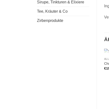
Sirupe, Tinkturen & Elixiere
In
Tee, Kräuter & Co
Ve
Zirbenprodukte
Ä
AL
Ch
€
1