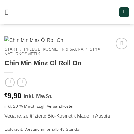
Zum
Inhalt
springen
START
/
PFLEGE, KOSMETIK & SAUNA
/
STYX
NATURKOSMETIK
Add to
wishlist
Chin Min Minz Öl Roll On
9,90
€
inkl. MwSt.
inkl. 20 % MwSt.
zzgl.
Versandkosten
Vegane, zertifizierte Bio-Kosmetik Made in Austria
Lieferzeit:
Versand innerhalb 48 Stunden