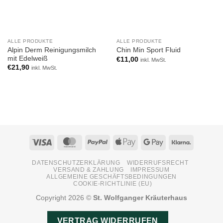
ALLE PRODUKTE
ALLE PRODUKTE
Alpin Derm Reinigungsmilch
Chin Min Sport Fluid
mit Edelweiß
€
11,00
inkl. MwSt.
€
21,90
inkl. MwSt.
Visa
MasterCard
PayPal
Apple
Google
Klarna
Pay
Pay
DATENSCHUTZERKLÄRUNG
WIDERRUFSRECHT
VERSAND & ZAHLUNG
IMPRESSUM
ALLGEMEINE GESCHÄFTSBEDINGUNGEN
COOKIE-RICHTLINIE (EU)
Copyright 2026 ©
St. Wolfganger Kräuterhaus
VERTRAG WIDERRUFEN