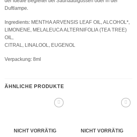
der ideale Begleiter bei Saunaaufgüssen oder in der
Duftlampe.
Ingredients: MENTHA ARVENSIS LEAF OIL, ALCOHOL*,
LIMONENE, MELALEUCA ALTERNIFOLIA (TEA TREE)
OIL,
CITRAL, LINALOOL, EUGENOL
Verpackung: 8ml
ÄHNLICHE PRODUKTE
Add to
Add to
wishlist
wishlist
NICHT VORRÄTIG
NICHT VORRÄTIG