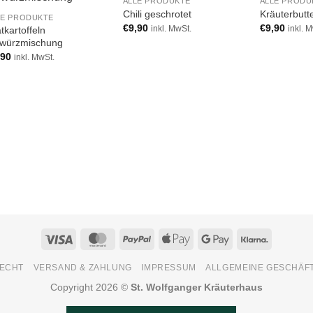
ALLE PRODUKTE
ALLE PRODU
Add to
Add to
Chili geschrotet
Kräuterbutt
LE PRODUKTE
wishlist
wishlist
€
9,90
€
9,90
tkartoffeln
inkl. MwSt.
inkl. 
würzmischung
,90
inkl. MwSt.
Visa
MasterCard
PayPal
Apple
Google
Klarna
Pay
Pay
ECHT
VERSAND & ZAHLUNG
IMPRESSUM
ALLGEMEINE GESCHÄF
Copyright 2026 ©
St. Wolfganger Kräuterhaus