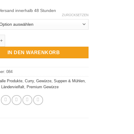
Versand innerhalb 48 Stunden
ZURÜCKSETZEN
isch, naturbelassene Gewürzzubereitung Menge
IN DEN WARENKORB
mer:
084
alle Produkte
,
Curry
,
Gewürze, Suppen & Mühlen
,
 Ländervielfalt
,
Premium Gewürze