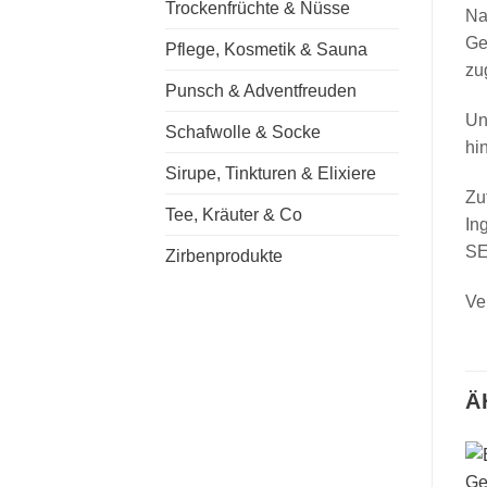
Trockenfrüchte & Nüsse
Na
Ge
Pflege, Kosmetik & Sauna
zu
Punsch & Adventfreuden
Un
Schafwolle & Socke
hi
Sirupe, Tinkturen & Elixiere
Zu
Tee, Kräuter & Co
In
SE
Zirbenprodukte
Ve
Ä