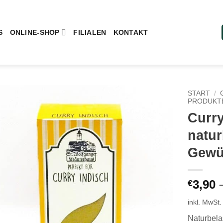
S
ONLINE-SHOP
FILIALEN
KONTAKT
START
/
PRODUKT
Curry
Add to
wishlist
natu
Gewü
3,90
€
inkl. MwSt.
Naturbel