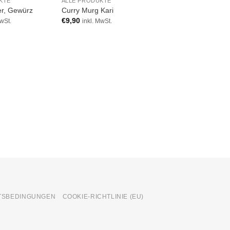
KTE
ALLE PRODUKTE
Add to
Add to
A
er, Gewürz
Curry Murg Kari
wishlist
wishlist
wi
€
9,90
MwSt.
inkl. MwSt.
ALLE PRODUKTE
Blütenmischung für S
€
9,90
inkl. MwSt.
TSBEDINGUNGEN
COOKIE-RICHTLINIE (EU)