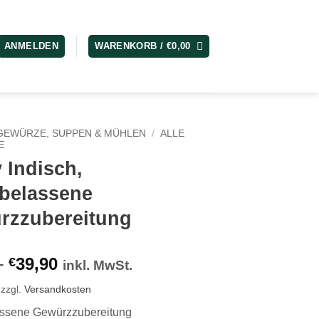
ANMELDEN
WARENKORB /
€
0,00
GEWÜRZE, SUPPEN & MÜHLEN
/
ALLE
E
 Indisch,
rbelassene
rzzubereitung
–
39,90
€
inkl. MwSt.
zzgl.
Versandkosten
assene Gewürzzubereitung