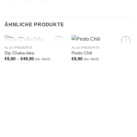
ÄHNLICHE PRODUKTE
NICHT VORRÄTIG
ALLE PRODUKTE
ALLE PRODUKTE
Add to
Add to
Dip Chaka-laka
Pesto Chili
wishlist
wishlist
€
9,90
–
€
49,90
€
9,90
inkl. MwSt.
inkl. MwSt.