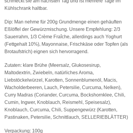
schmeckt sie am nächsten Tag und ist mehrere Tage im
Kühlschrank haltbar.
Dip: Man nehme für 200g Grundmenge einen gehäuften
Eßlöffel der Gewürzmischung. Unsere Empfehlung: 2/3
Sauerrahm, 1/3 Crème Fraîche, allerdings auch Yoghurt
(Fettgehalt 10%), Mayonnaise, Frischkäse oder Topfen (als
Brotaufstrich) eignen sich hervorragend.
Zutaten: klare Brühe (Meersalz, Glukosesirup,
Maltodextrin, Zwiebeln, natürliches Aroma,
Liebstöckelwürzel, Karotten, Sonnenblumenöl, Macis,
Wacholderbeeren, Lauch, Petersilie, Curcuma, Nelken),
Curry Madras (Coriander, Curcuma, Bockshornklee, Chili,
Cumin, Ingwer, Knoblauch, Reismehl, Speisesalz),
Knoblauch, Curcuma, Chili, Suppengewürz (Karotten,
Pastinaken, Petersilie, Schnittlauch, SELLERIEBLÄTTER)
Verpackung: 100g