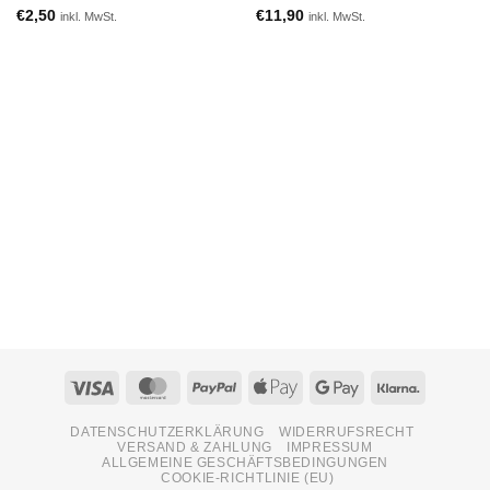
€
2,50
€
11,90
inkl. MwSt.
inkl. MwSt.
Visa
MasterCard
PayPal
Apple
Google
Klarna
Pay
Pay
DATENSCHUTZERKLÄRUNG
WIDERRUFSRECHT
VERSAND & ZAHLUNG
IMPRESSUM
ALLGEMEINE GESCHÄFTSBEDINGUNGEN
COOKIE-RICHTLINIE (EU)