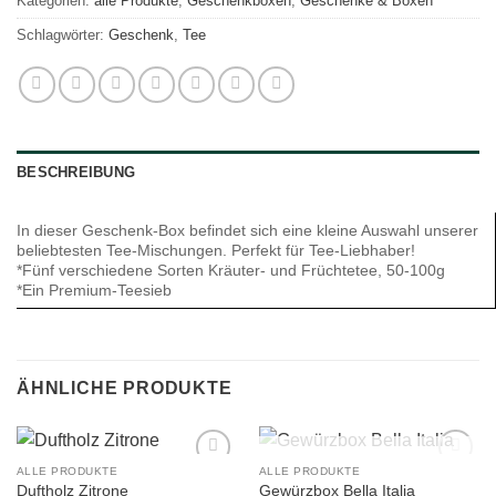
Kategorien:
alle Produkte
,
Geschenkboxen
,
Geschenke & Boxen
Schlagwörter:
Geschenk
,
Tee
BESCHREIBUNG
In dieser Geschenk-Box befindet sich eine kleine Auswahl unserer
beliebtesten Tee-Mischungen. Perfekt für Tee-Liebhaber!
*Fünf verschiedene Sorten Kräuter- und Früchtetee, 50-100g
*Ein Premium-Teesieb
ÄHNLICHE PRODUKTE
NICHT VORRÄTIG
ALLE PRODUKTE
ALLE PRODUKTE
Add to
Add to
Duftholz Zitrone
Gewürzbox Bella Italia
wishlist
wishlist