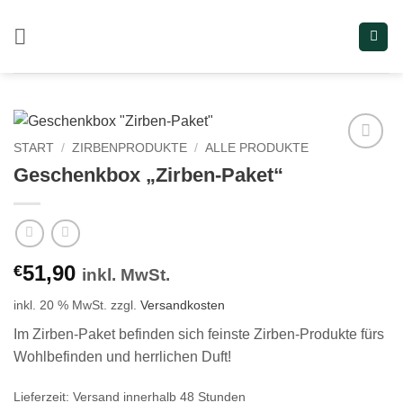
Zum
Inhalt
springen
START
/
ZIRBENPRODUKTE
/
ALLE PRODUKTE
Add to
Geschenkbox „Zirben-Paket“
wishlist
51,90
€
inkl. MwSt.
inkl. 20 % MwSt.
zzgl.
Versandkosten
Im Zirben-Paket befinden sich feinste Zirben-Produkte fürs
Wohlbefinden und herrlichen Duft!
Lieferzeit:
Versand innerhalb 48 Stunden