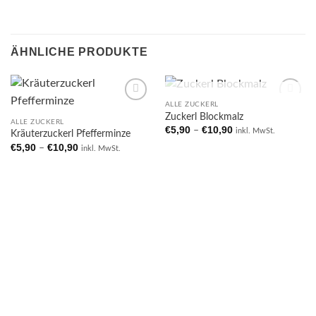
ÄHNLICHE PRODUKTE
NICHT VORRÄTIG
ALLE ZUCKERL
Add to
Add to
Zuckerl Blockmalz
wishlist
wishlist
ALLE ZUCKERL
€
5,90
€
10,90
–
inkl. MwSt.
Kräuterzuckerl Pfefferminze
€
5,90
€
10,90
–
inkl. MwSt.