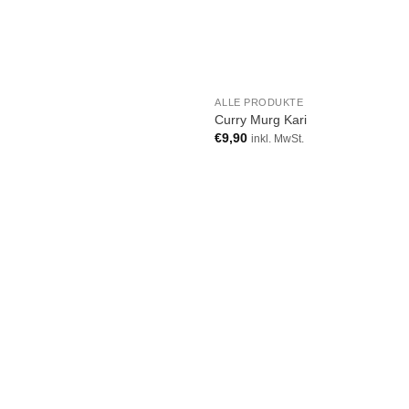
ALLE PRODUKTE
Curry Murg Kari
€
9,90
inkl. MwSt.
Add to
Add
wishlist
wish