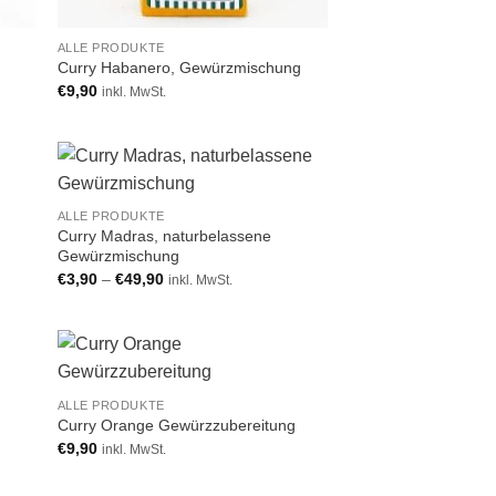
ALLE PRODUKTE
Curry Habanero, Gewürzmischung
€
9,90
inkl. MwSt.
 to
Add to
ALLE PRODUKTE
list
wishlist
Curry Madras, naturbelassene
Gewürzmischung
€
3,90
–
€
49,90
inkl. MwSt.
 to
Add to
ALLE PRODUKTE
list
wishlist
Curry Orange Gewürzzubereitung
€
9,90
inkl. MwSt.