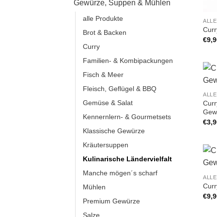
Gewürze, Suppen & Mühlen
alle Produkte
ALL
Curr
Brot & Backen
€
9,
Curry
Familien- & Kombipackungen
Fisch & Meer
Fleisch, Geflügel & BBQ
ALL
Gemüse & Salat
Curr
Gew
Kennernlern- & Gourmetsets
€
3,
Klassische Gewürze
Kräutersuppen
Kulinarische Ländervielfalt
Manche mögen´s scharf
ALL
Cur
Mühlen
€
9,
Premium Gewürze
Salze