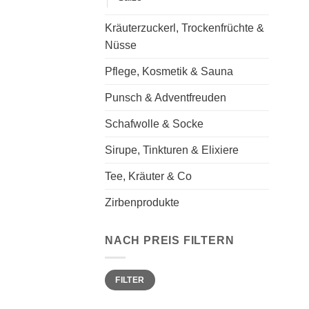
Kräuterzuckerl, Trockenfrüchte &
Nüsse
Pflege, Kosmetik & Sauna
Punsch & Adventfreuden
Schafwolle & Socke
Sirupe, Tinkturen & Elixiere
Tee, Kräuter & Co
Zirbenprodukte
NACH PREIS FILTERN
Min.
Max.
FILTER
Preis
Preis