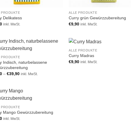
E PRODUKTE
ALLE PRODUKTE
y Delikatess
Curry grün Gewürzzubereitung
90
€
9,90
inkl. MwSt.
inkl. MwSt.
ALLE PRODUKTE
Add to
Add
Curry Madras
E PRODUKTE
wishlist
wish
€
9,90
y Indisch, naturbelassene
inkl. MwSt.
ürzzubereitung
90
–
€
39,90
inkl. MwSt.
Add to
Add
E PRODUKTE
wishlist
wish
ry Mango Gewürzzubereitung
90
inkl. MwSt.