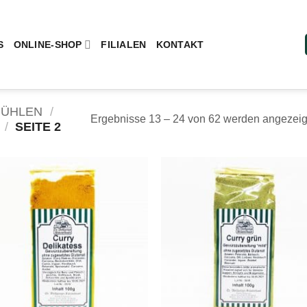
S
ONLINE-SHOP
FILIALEN
KONTAKT
MÜHLEN
/
Ergebnisse 13 – 24 von 62 werden angezeig
/
SEITE 2
Add to
Add
wishlist
wish