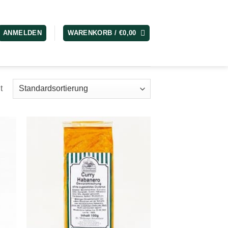
ANMELDEN
WARENKORB /
€
0,00
t
 to
Add to
list
wishlist