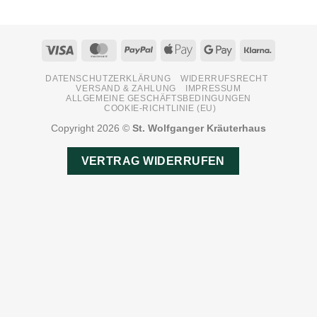
Visa
MasterCard
PayPal
Apple
Google
Klarna
Pay
Pay
DATENSCHUTZERKLÄRUNG
WIDERRUFSRECHT
VERSAND & ZAHLUNG
IMPRESSUM
ALLGEMEINE GESCHÄFTSBEDINGUNGEN
COOKIE-RICHTLINIE (EU)
Copyright 2026 ©
St. Wolfganger Kräuterhaus
VERTRAG WIDERRUFEN