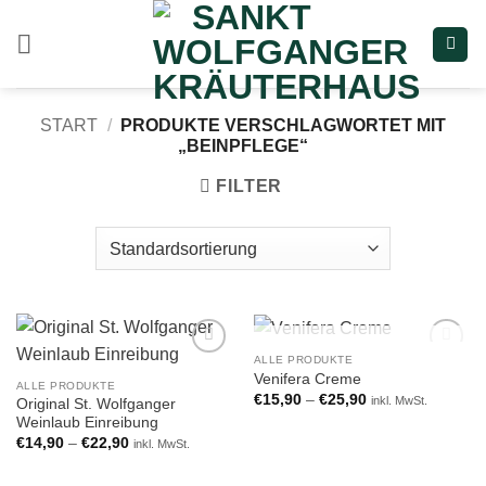
Zum
Inhalt
springen
START
/
PRODUKTE VERSCHLAGWORTET MIT
„BEINPFLEGE“
FILTER
NICHT VORRÄTIG
ALLE PRODUKTE
Add to
Add to
Venifera Creme
wishlist
wishlist
ALLE PRODUKTE
€
15,90
–
€
25,90
inkl. MwSt.
Original St. Wolfganger
Weinlaub Einreibung
€
14,90
–
€
22,90
inkl. MwSt.