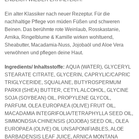
Ein alter Klassiker nach neuer Rezeptur. Für die
nachhaltige Pflege von müden Füßen und schweren
Beinen. Das berühmte rote Weinlaub, Rosskastanie,
Arnika, Ringelblume & Kamille wirken wohltuend,
Sheabutter, Macadamia-Nuss, Jojobaöl und Aloe Vera
verwöhnen und pflegen deine Haut.
Ingredients/ Inhaltsstoffe:
AQUA (WATER), GLYCERYL
STEARATE CITRATE, GLYCERIN, CAPRYLIC/CAPRIC
TRIGLYCERIDE, SQUALANE, BUTYROSPERMUM
PARKII (SHEA) BUTTER, CETYL ALCOHOL, GLYCINE
SOJA (SOYBEAN) OIL, PROPYLENE GLYCOL,
PARFUM, OLEA EUROPAEA (OLIVE) FRUIT OIL,
MACADAMIA INTEGRIFOLIA/TETRAPHYLLA SEED OIL,
SIMMONDSIA CHINENSIS (JOJOBA) SEED OIL, OLEA
EUROPAEA (OLIVE) OIL UNSAPONIFIABLES, ALOE
BARBADENSIS LEAF JUICE, ARNICA MONTANA