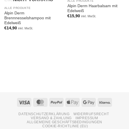
wishlist
wishlist
ALLE PRODUKTE
Alpin Derm Haarbalsam mit
ALLE PRODUKTE
Edelweiß
Alpin Derm
€
15,90
inkl. MwSt.
Brennnesselshampoo mit
Edelweiß
€
14,90
inkl. MwSt.
Visa
MasterCard
PayPal
Apple
Google
Klarna
Pay
Pay
DATENSCHUTZERKLÄRUNG
WIDERRUFSRECHT
VERSAND & ZAHLUNG
IMPRESSUM
ALLGEMEINE GESCHÄFTSBEDINGUNGEN
COOKIE-RICHTLINIE (EU)