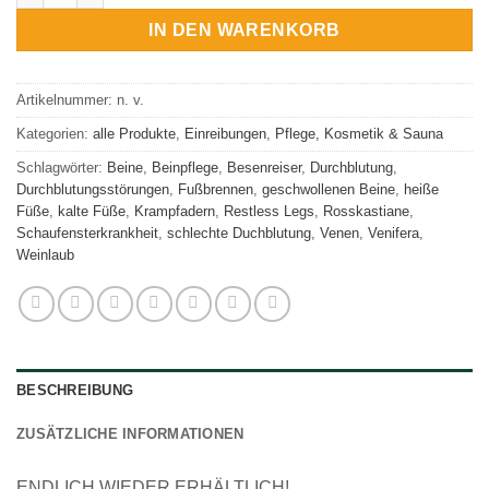
IN DEN WARENKORB
Artikelnummer:
n. v.
Kategorien:
alle Produkte
,
Einreibungen
,
Pflege, Kosmetik & Sauna
Schlagwörter:
Beine
,
Beinpflege
,
Besenreiser
,
Durchblutung
,
Durchblutungsstörungen
,
Fußbrennen
,
geschwollenen Beine
,
heiße
Füße
,
kalte Füße
,
Krampfadern
,
Restless Legs
,
Rosskastiane
,
Schaufensterkrankheit
,
schlechte Duchblutung
,
Venen
,
Venifera
,
Weinlaub
BESCHREIBUNG
ZUSÄTZLICHE INFORMATIONEN
ENDLICH WIEDER ERHÄLTLICH!