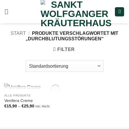
Zum
Inhalt
springen
START
/
PRODUKTE VERSCHLAGWORTET MIT
„DURCHBLUTUNGSSTÖRUNGEN“
FILTER
NICHT VORRÄTIG
ALLE PRODUKTE
Add to
Venifera Creme
wishlist
€
15,90
–
€
25,90
inkl. MwSt.