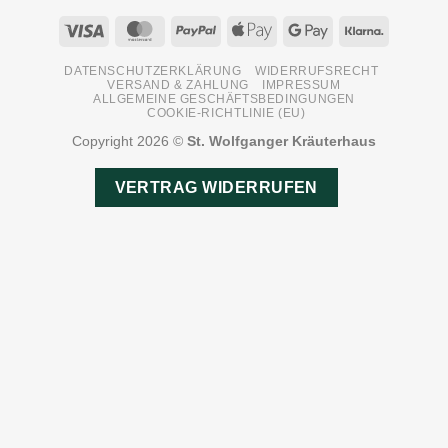
Visa
MasterCard
PayPal
Apple
Google
Klarna
Pay
Pay
DATENSCHUTZERKLÄRUNG
WIDERRUFSRECHT
VERSAND & ZAHLUNG
IMPRESSUM
ALLGEMEINE GESCHÄFTSBEDINGUNGEN
COOKIE-RICHTLINIE (EU)
Copyright 2026 ©
St. Wolfganger Kräuterhaus
VERTRAG WIDERRUFEN