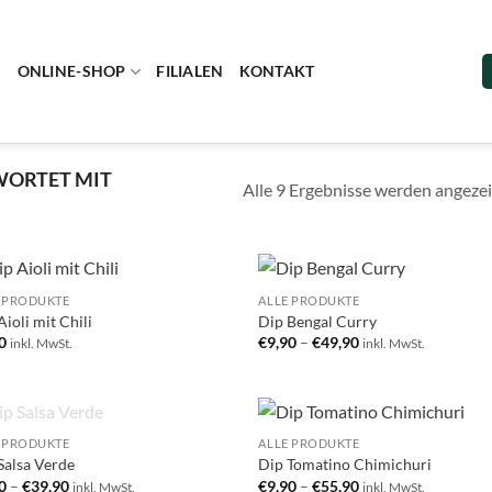
S
ONLINE-SHOP
FILIALEN
KONTAKT
ORTET MIT
Alle 9 Ergebnisse werden angezei
 PRODUKTE
ALLE PRODUKTE
Add to
Add
Aioli mit Chili
Dip Bengal Curry
wishlist
wish
0
€
9,90
–
€
49,90
inkl. MwSt.
inkl. MwSt.
NICHT VORRÄTIG
 PRODUKTE
ALLE PRODUKTE
Add to
Add
Salsa Verde
Dip Tomatino Chimichuri
wishlist
wish
0
–
€
39,90
€
9,90
–
€
55,90
inkl. MwSt.
inkl. MwSt.