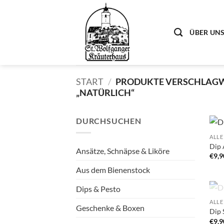
Zum
Inhalt
springen
ÜBER UN
START
/
PRODUKTE VERSCHLAGW
„NATÜRLICH“
DURCHSUCHEN
ALLE
Dip 
Ansätze, Schnäpse & Liköre
€
9,9
Aus dem Bienenstock
Dips & Pesto
ALLE
Geschenke & Boxen
Dip 
€
9,9