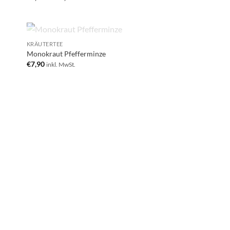
NICHT VORRÄTIG
KRÄUTERTEE
 to
Add to
Monokraut Pfefferminze
list
wishlist
€
7,90
inkl. MwSt.