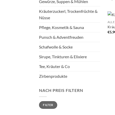
Gewürze, Suppen & Mühlen
Kräuterzuckerl, Trockenfrüchte &
Nüsse
ALLE
Kräu
Pflege, Kosmetik & Sauna
€
5,9
Punsch & Adventfreuden
Schafwolle & Socke
Sirupe, Tinkturen & Elixiere
Tee, Kräuter & Co
Zirbenprodukte
NACH PREIS FILTERN
Min.
Max.
FILTER
Preis
Preis