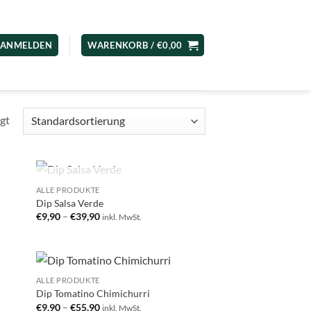
ANMELDEN
WARENKORB /
€
0,00
gt
NICHT VORRÄTIG
ALLE PRODUKTE
 to
Add to
Dip Salsa Verde
list
wishlist
€
9,90
–
€
39,90
inkl. MwSt.
ALLE PRODUKTE
 to
Add to
Dip Tomatino Chimichurri
list
wishlist
€
9,90
–
€
55,90
inkl. MwSt.