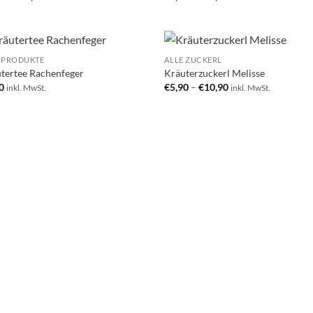
 PRODUKTE
ALLE ZUCKERL
Add to
Add
tertee Rachenfeger
Kräuterzuckerl Melisse
wishlist
wish
0
€
5,90
–
€
10,90
inkl. MwSt.
inkl. MwSt.