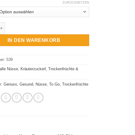
ZURÜCKSETZEN
ne gesalzen Menge
IN DEN WARENKORB
mer:
539
alle Nüsse
,
Kräuterzuckerl, Trockenfrüchte &
r:
Genuss
,
Gesund
,
Nüsse
,
To Go
,
Trockenfrüchte