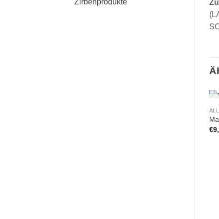
Zirbenprodukte
Zu
(L
SC
Ä
AL
Ma
€
9