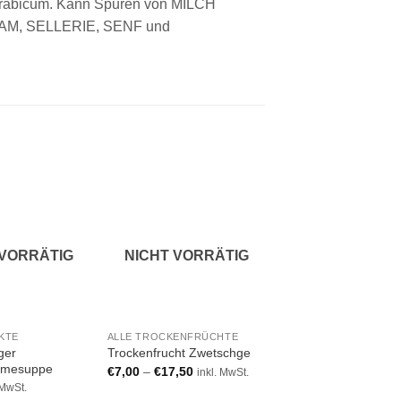
rabicum. Kann Spuren von MILCH
M, SELLERIE, SENF und
Add to wishlist
Add to wishlist
Add to w
 VORRÄTIG
NICHT VORRÄTIG
NICHT VORRÄ
KTE
ALLE TROCKENFRÜCHTE
ALLE TROCKENFRÜCH
ger
Trockenfrucht Zwetschge
Trockenfrucht Marill
emesuppe
€
7,00
–
€
17,50
€
7,00
–
€
17,50
inkl. MwSt.
inkl. 
 MwSt.