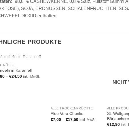
taten:
98,8 % CASHEWKERNE, 0,8% Salz, Füllstoff Gummi A
AKTOSE), SOJA, ERDNÜSSEN, SCHALENFRÜCHTEN, SESA
HWEFELDIOXID enthalten.
HNLICHE PRODUKTE
NICHT VORRÄTIG
LE NÜSSE
ndeln in Karamell
Add to wishlist
Add to wishlist
,80
–
€
24,50
inkl. MwSt.
NICHT
ALLE TROCKENFRÜCHTE
ALLE PRODU
St. Wolfgan
Aloe Vera Chunks
Bärlauchcr
€
7,00
–
€
17,50
inkl. MwSt.
€
12,90
inkl.