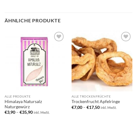
ÄHNLICHE PRODUKTE
Add to
Add to
wishlist
wishlist
ALLE PRODUKTE
ALLE TROCKENFRÜCHTE
Himalaya Natursalz
Trockenfrucht Apfelringe
Naturgewürz
€
7,00
–
€
17,50
inkl. MwSt.
€
3,90
–
€
35,90
inkl. MwSt.