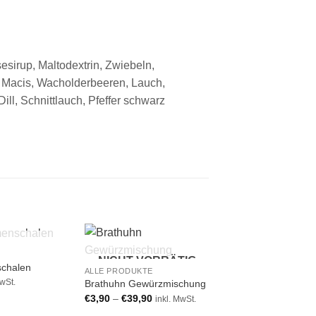
esirup, Maltodextrin, Zwiebeln,
, Macis, Wacholderbeeren, Lauch,
ll, Schnittlauch, Pfeffer schwarz
 VORRÄTIG
NICHT VORRÄTIG
Add to
Add to
A
chalen
ALLE PRODUKTE
wishlist
wishlist
wi
MwSt.
Brathuhn Gewürzmischung
€
3,90
–
€
39,90
inkl. MwSt.