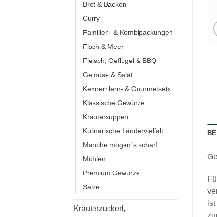
Brot & Backen
Curry
Familien- & Kombipackungen
Fisch & Meer
Fleisch, Geflügel & BBQ
Gemüse & Salat
Kennernlern- & Gourmetsets
Klassische Gewürze
Kräutersuppen
Kulinarische Ländervielfalt
BE
Manche mögen´s scharf
Ge
Mühlen
Premium Gewürze
Fü
Salze
ve
is
Kräuterzuckerl,
zu