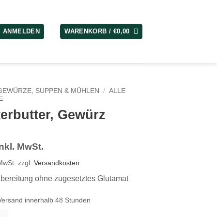
ANMELDEN
WARENKORB /
€
0,00
GEWÜRZE, SUPPEN & MÜHLEN
/
ALLE
E
erbutter, Gewürz
inkl. MwSt.
 MwSt.
zzgl.
Versandkosten
ereitung ohne zugesetztes Glutamat
Versand innerhalb 48 Stunden
tter, Gewürz Menge