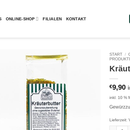
S
ONLINE-SHOP
FILIALEN
KONTAKT
START
/
PRODUKT
Kräut
Add to
wishlist
9,90
€
inkl. 10 %
Gewürzzub
Lieferzeit:
Kräuterbu