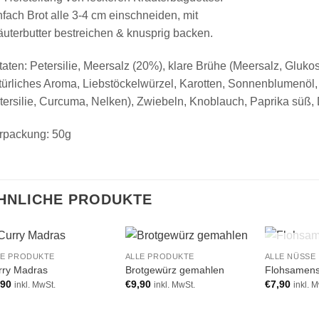
nfach Brot alle 3-4 cm einschneiden, mit
äuterbutter bestreichen & knusprig backen.
taten: Petersilie, Meersalz (20%), klare Brühe (Meersalz, Glukos
türliches Aroma, Liebstöckelwürzel, Karotten, Sonnenblumenöl
tersilie, Curcuma, Nelken), Zwiebeln, Knoblauch, Paprika süß, Di
rpackung: 50g
HNLICHE PRODUKTE
NICHT
LE PRODUKTE
ALLE PRODUKTE
ALLE NÜSSE
Add to
Add to
rry Madras
Brotgewürz gemahlen
Flohsamens
wishlist
wishlist
,90
€
9,90
€
7,90
inkl. MwSt.
inkl. MwSt.
inkl. 