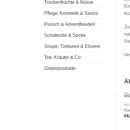
Trockenfrüchte & Nüsse
Ei
Pflege, Kosmetik & Sauna
Kr
Punsch & Adventfreuden
Zu
na
Schafwolle & Socke
Pe
Sirupe, Tinkturen & Elixiere
Ve
Tee, Kräuter & Co
Zirbenprodukte
Ä
AL
Cu
€
9