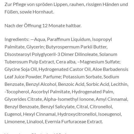
Zur Pflege von spröden Lippen, rauhen, rissigen Händen und
Füßen, sowie Hornhaut.
Nach der Öffnung 12 Monate haltbar.
Ingredients: —Aqua, Paraffinum Liquidum, Isopropyl
Palmitate, Glycerin; Butyrospermum Parkii Butter,
Disostearoyl Polyglyceril-3 Dimer Dilinoleate, Solanum
Tuberosum Pulp Extract, Cera alba, –Magnesium Sulfate;
Glycine Soja Oil, Hydrogenated Castor Oil, Aloe Barbadensis
Leaf Juice Powder, Parfume; Potassium Sorbate, Sodium
Benzoate, Benzyl Alcohol, Benzoic Acid, Sorbic Acid, Lecithin,
-Tocopherol, Ascorbyl Palmitate, Hydrogenated Palm,
Glycerides Citrate, Alpha-Isomethyl Ionone, Amyl Cinnamal,
Benzyl Benzoate, Benzyl Salicylate, Citral, Citronellol,
Eugenol, Hexyl Cinnamal, Hydroxycitronellol, Isoeugenol,
Limonene, Linalool, Evernia Furfuraceae Extract.