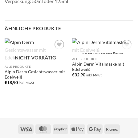
Verpackung: 50ml oder 125ml
ÄHNLICHE PRODUKTE
NICHT VORRÄTIG
Add to
Add to
NICHT VORRÄTIG
wishlist
wishlist
ALLE PRODUKTE
Alpin Derm Vitalmaske mit
ALLE PRODUKTE
Edelweiß
Alpin Derm Gesichtswasser mit
€
32,90
inkl. MwSt.
Edelweiß
€
18,90
inkl. MwSt.
Visa
MasterCard
PayPal
Apple
Google
Klarna
Pay
Pay