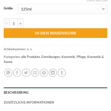
ZURÜCKSETZEN
Größe
Original St. Wolfganger Erdäpfel Balsam Menge
IN DEN WARENKORB
Artikelnummer:
n. v.
Kategorien:
alle Produkte
,
Einreibungen
,
Kosmetik
,
Pflege, Kosmetik &
Sauna
BESCHREIBUNG
ZUSÄTZLICHE INFORMATIONEN