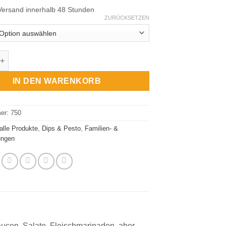
Versand innerhalb 48 Stunden
ZURÜCKSETZEN
abbiata Menge
IN DEN WARENKORB
mer:
750
alle Produkte
,
Dips & Pesto
,
Familien- &
ungen
cen, Salate, Fleischmarinaden, aber