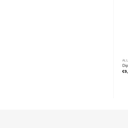
AL
Dip
€
9