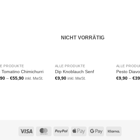
Add to wishlist
Add to wishlist
NICHT VORRÄTIG
LE PRODUKTE
ALLE PRODUKTE
ALLE PRODU
 Tomatino Chimichurri
Dip Knoblauch Senf
Pesto Diavo
,90
–
€
55,90
€
9,90
€
9,90
–
€
39
inkl. MwSt.
inkl. MwSt.
Visa
MasterCard
PayPal
Apple
Google
Klarna
Pay
Pay