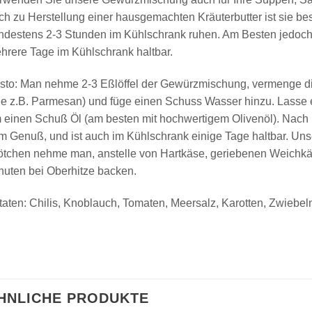
ch zu Herstellung einer hausgemachten Kräuterbutter ist sie b
ndestens 2-3 Stunden im Kühlschrank ruhen. Am Besten jedoch
hrere Tage im Kühlschrank haltbar.
sto: Man nehme 2-3 Eßlöffel der Gewürzmischung, vermenge di
ie z.B. Parmesan) und füge einen Schuss Wasser hinzu. Lasse 
 einen Schuß Öl (am besten mit hochwertigem Olivenöl). Nach 1
m Genuß, und ist auch im Kühlschrank einige Tage haltbar. Un
ötchen nehme man, anstelle von Hartkäse, geriebenen Weichkäs
nuten bei Oberhitze backen.
taten: Chilis, Knoblauch, Tomaten, Meersalz, Karotten, Zwiebeln,
HNLICHE PRODUKTE