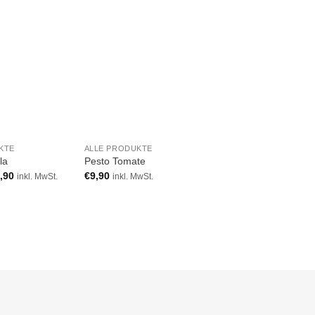
Add to wishlist
Add to wishlist
Add to w
NICHT VORRÄ
KTE
ALLE PRODUKTE
ALLE PRODUKTE
la
Pesto Tomate
Dip Café de Paris
,90
€
9,90
€
9,90
inkl. MwSt.
inkl. MwSt.
inkl. MwSt.