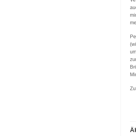
au
mi
me
Pe
(w
um
zu
Br
Mi
Zu
Ä