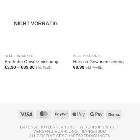
Add to
Add to
wishlist
wishlist
NICHT VORRÄTIG
ALLE PRODUKTE
ALLE PRODUKTE
Brathuhn Gewürzmischung
Harissa Gewürzmischung
€
3,90
–
€
39,90
€
9,90
inkl. MwSt.
inkl. MwSt.
Visa
MasterCard
PayPal
Apple
Google
Klarna
Pay
Pay
DATENSCHUTZERKLÄRUNG
WIDERRUFSRECHT
VERSAND & ZAHLUNG
IMPRESSUM
ALLGEMEINE GESCHÄFTSBEDINGUNGEN