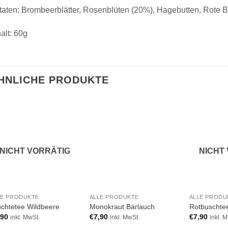
taten: Brombeerblätter, Rosenblüten (20%), Hagebutten, Rote B
halt: 60g
HNLICHE PRODUKTE
Add to
Add to
wishlist
wishlist
NICHT VORRÄTIG
NICHT
LE PRODUKTE
ALLE PRODUKTE
ALLE PRODU
üchtetee Wildbeere
Monokraut Bärlauch
Rotbuschte
,90
€
7,90
€
7,90
inkl. MwSt.
inkl. MwSt.
inkl. 