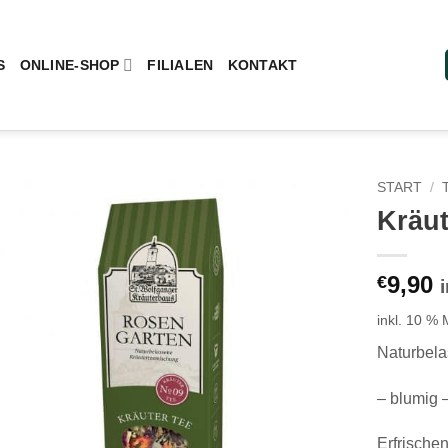
S
ONLINE-SHOP
FILIALEN
KONTAKT
START
/
Kräu
Add to
wishlist
9,90
€
inkl. 10 %
Naturbela
– blumig –
Erfrische