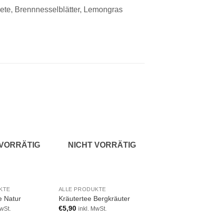
ete, Brennnesselblätter, Lemongras
Add to
Add to
A
wishlist
wishlist
wi
 VORRÄTIG
NICHT VORRÄTIG
NICHT VORRÄ
KTE
ALLE PRODUKTE
MONO-KRÄUTER & BL
e Natur
Kräutertee Bergkräuter
Monokraut Lavendel
€
5,90
€
7,90
MwSt.
inkl. MwSt.
inkl. MwSt.