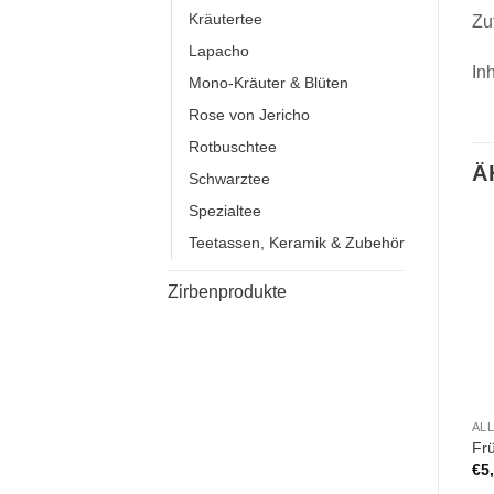
Kräutertee
Zu
Lapacho
In
Mono-Kräuter & Blüten
Rose von Jericho
Rotbuschtee
Ä
Schwarztee
Spezialtee
Teetassen, Keramik & Zubehör
Zirbenprodukte
AL
Fr
€
5