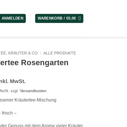
ANMELDEN
WARENKORB /
€
0,00
TEE, KRÄUTER & CO
/
ALLE PRODUKTE
tertee Rosengarten
inkl. MwSt.
 MwSt.
zzgl.
Versandkosten
ssener Kräutertee-Mischung
 frisch –
nder Genuss mit dem Aroma vieler Kräuter,