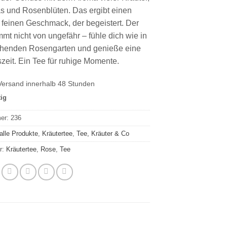
 und Rosenblüten. Das ergibt einen
 feinen Geschmack, der begeistert. Der
t nicht von ungefähr – fühle dich wie in
ühenden Rosengarten und genieße eine
szeit. Ein Tee für ruhige Momente.
Versand innerhalb 48 Stunden
tig
mer:
236
alle Produkte
,
Kräutertee
,
Tee, Kräuter & Co
r:
Kräutertee
,
Rose
,
Tee