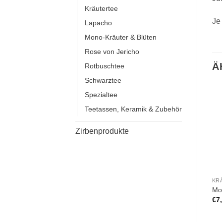
Kräutertee
Je
Lapacho
Mono-Kräuter & Blüten
Rose von Jericho
Ä
Rotbuschtee
Schwarztee
Spezialtee
Teetassen, Keramik & Zubehör
Zirbenprodukte
KR
Mo
€
7