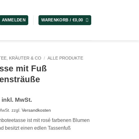
ANMELDEN
WARENKORB /
€
0,00
TEE, KRÄUTER & CO
/
ALLE PRODUKTE
sse mit Fuß
ensträuße
inkl. MwSt.
 MwSt.
zzgl.
Versandkosten
boteetasse ist mit rosé farbenen Blumen
und besitzt einen edlen Tassenfuß