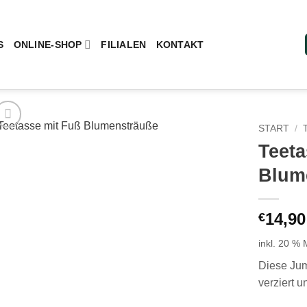
S
ONLINE-SHOP
FILIALEN
KONTAKT
START
/
Teeta
Add to
Blum
wishlist
14,90
€
inkl. 20 %
Diese Jum
verziert 