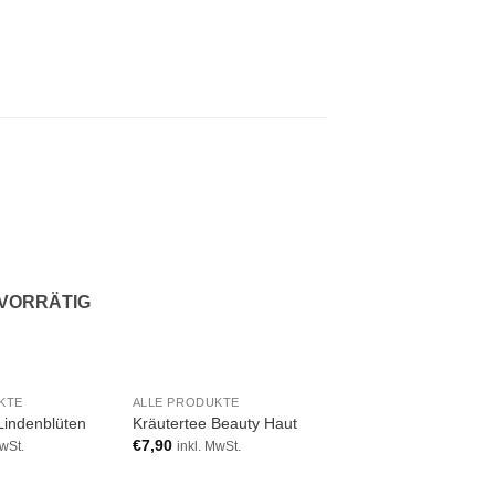
Add to
Add to
A
wishlist
wishlist
wi
 VORRÄTIG
NICHT VORRÄ
KTE
ALLE PRODUKTE
ALLE PRODUKTE
Lindenblüten
Kräutertee Beauty Haut
Kräutertee Bergkräu
€
7,90
€
5,90
MwSt.
inkl. MwSt.
inkl. MwSt.