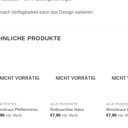
 nach Verfügbarkeit kann das Design variieren.
HNLICHE PRODUKTE
Add to
Add to
wishlist
wishlist
NICHT VORRÄTIG
NICHT VORRÄTIG
NICHT
ÄUTERTEE
ALLE PRODUKTE
ALLE PRODU
nokraut Pfefferminze
Rotbuschtee Natur
Monokraut 
,90
€
7,90
€
7,90
inkl. MwSt.
inkl. MwSt.
inkl. 