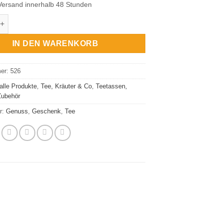
Versand innerhalb 48 Stunden
mit Fuß Blumensträuße Menge
IN DEN WARENKORB
mer:
526
alle Produkte
,
Tee, Kräuter & Co
,
Teetassen,
Zubehör
r:
Genuss
,
Geschenk
,
Tee