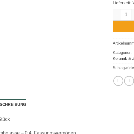
Lieferzeit:
Teetasse 
Artikelnum
Kategorien:
Keramik & 
Schlagwörte
SCHREIBUNG
Stück
mbotasse – 0,4l Fassungsvermögen