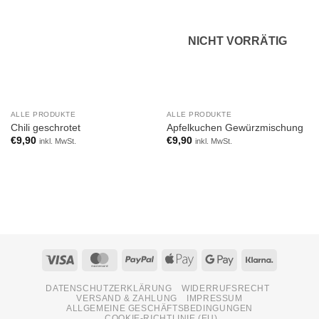
wishlist
wishlist
NICHT VORRÄTIG
ALLE PRODUKTE
ALLE PRODUKTE
Chili geschrotet
Apfelkuchen Gewürzmischung
€
9,90
€
9,90
inkl. MwSt.
inkl. MwSt.
Visa
MasterCard
PayPal
Apple
Google
Klarna
Pay
Pay
DATENSCHUTZERKLÄRUNG
WIDERRUFSRECHT
VERSAND & ZAHLUNG
IMPRESSUM
ALLGEMEINE GESCHÄFTSBEDINGUNGEN
COOKIE-RICHTLINIE (EU)