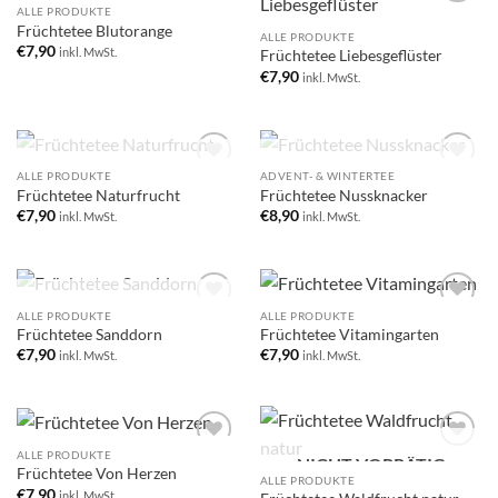
ALLE PRODUKTE
Add to
Add to
Früchtetee Blutorange
wishlist
wishlist
ALLE PRODUKTE
€
7,90
inkl. MwSt.
Früchtetee Liebesgeflüster
€
7,90
inkl. MwSt.
NICHT VORRÄTIG
NICHT VORRÄTIG
ALLE PRODUKTE
ADVENT- & WINTERTEE
Add to
Add to
Früchtetee Naturfrucht
Früchtetee Nussknacker
wishlist
wishlist
€
7,90
€
8,90
inkl. MwSt.
inkl. MwSt.
NICHT VORRÄTIG
ALLE PRODUKTE
ALLE PRODUKTE
Add to
Add to
Früchtetee Sanddorn
Früchtetee Vitamingarten
wishlist
wishlist
€
7,90
€
7,90
inkl. MwSt.
inkl. MwSt.
ALLE PRODUKTE
NICHT VORRÄTIG
Add to
Add to
Früchtetee Von Herzen
wishlist
wishlist
ALLE PRODUKTE
€
7,90
inkl. MwSt.