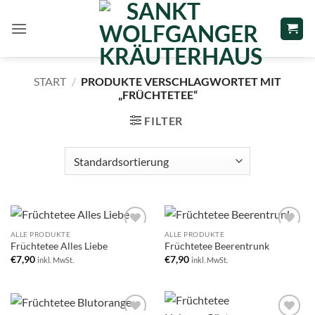
Zum
Inhalt
springen
START
/
PRODUKTE VERSCHLAGWORTET MIT
„FRÜCHTETEE“
FILTER
ALLE PRODUKTE
ALLE PRODUKTE
Add to
Add to
Früchtetee Alles Liebe
Früchtetee Beerentrunk
wishlist
wishlist
€
7,90
€
7,90
inkl. MwSt.
inkl. MwSt.