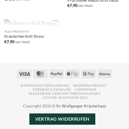
Früchtetee Waldfrucht natur
€
7,90
inkl. MwSt.
NICHT VORRÄTIG
ALLE PRODUKTE
Add to
Kräutertee Anti Stress
wishlist
€
7,90
inkl. MwSt.
Visa
MasterCard
PayPal
Apple
Google
Klarna
Pay
Pay
DATENSCHUTZERKLÄRUNG
WIDERRUFSRECHT
VERSAND & ZAHLUNG
IMPRESSUM
ALLGEMEINE GESCHÄFTSBEDINGUNGEN
COOKIE-RICHTLINIE (EU)
Copyright 2026 ©
St. Wolfganger Kräuterhaus
VERTRAG WIDERRUFEN