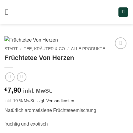
Zum
Inhalt
springen
START
/
TEE, KRÄUTER & CO
/
ALLE PRODUKTE
Add to
Früchtetee Von Herzen
wishlist
7,90
€
inkl. MwSt.
inkl. 10 % MwSt.
zzgl.
Versandkosten
Natürlich aromatisierte Früchteteemischung
fruchtig und exotisch