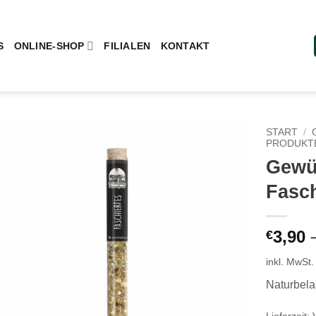
S
ONLINE-SHOP
FILIALEN
KONTAKT
START
/
PRODUKT
Gewü
Add to
wishlist
Fasch
3,90
€
inkl. MwSt.
Naturbel
Lieferzeit: