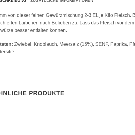
SCHREIBUNG
ZUSÄTZLICHE INFORMATIONEN
mm von dieser feinen Gewürzmischung 2-3 EL je Kilo Fleisch. B
schierten Laibchen nach Belieben zu. Lass das Fleisch vor dem 
würze besser entfalten können.
taten:
Zwiebel, Knoblauch, Meersalz (15%), SENF, Paprika, Pfef
tersilie
HNLICHE PRODUKTE
Add to
Add to
wishlist
wishlist