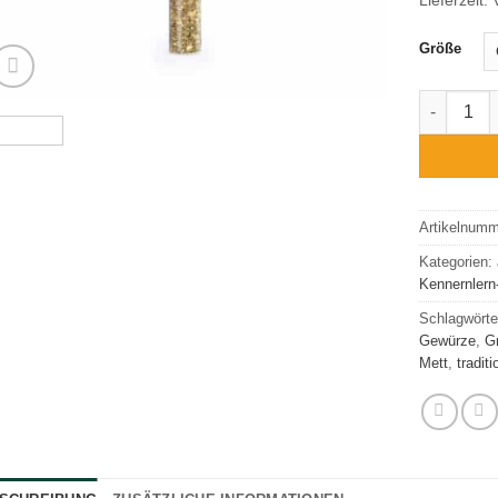
Größe
Gewürzmis
Artikelnum
Kategorien:
Kennernlern
Schlagwörte
Gewürze
,
Gr
Mett
,
traditi