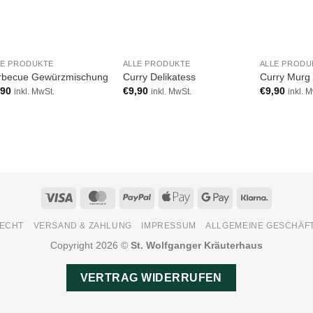
LE PRODUKTE
ALLE PRODUKTE
ALLE PRODU
rbecue Gewürzmischung
Curry Delikatess
Curry Murg 
,90
€
9,90
€
9,90
inkl. MwSt.
inkl. MwSt.
inkl. 
Visa
MasterCard
PayPal
Apple
Google
Klarna
Pay
Pay
ECHT
VERSAND & ZAHLUNG
IMPRESSUM
ALLGEMEINE GESCHÄF
Copyright 2026 ©
St. Wolfganger Kräuterhaus
VERTRAG WIDERRUFEN