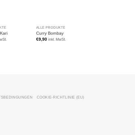
KTE
ALLE PRODUKTE
ALLE PRODUKTE
Kari
Curry Bombay
Harissa Gewürzmis
€
9,90
€
9,90
MwSt.
inkl. MwSt.
inkl. MwSt.
TSBEDINGUNGEN
COOKIE-RICHTLINIE (EU)