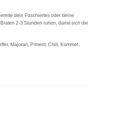
ereite dein Faschiertes oder deine
Braten 2-3 Stunden ruhen, damit sich die
fer, Majoran, Piment, Chili, Kümmel,
Add to
Add to
A
wishlist
wishlist
wi