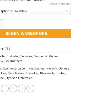
ZURÜCKSETZEN
chung Faschiertes Menge
IN DEN WARENKORB
mer:
714
alle Produkte
,
Gewürze, Suppen & Mühlen
,
- & Gourmetsets
r:
faschierte Laiberl
,
Faschiertes
,
Fleisch
,
Genuss
,
illen
,
Hackbraten
,
Klassiker
,
Klassisch
,
Kochen
,
onell
,
typisch Österreich