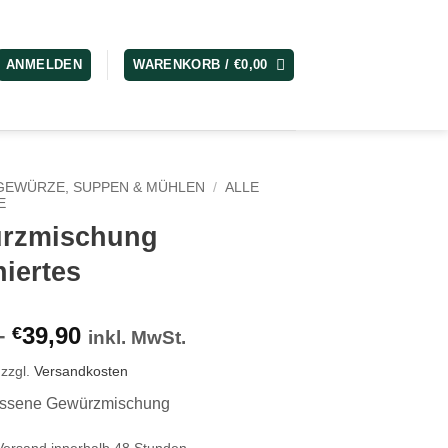
ANMELDEN
WARENKORB /
€
0,00
GEWÜRZE, SUPPEN & MÜHLEN
/
ALLE
E
rzmischung
iertes
–
39,90
€
inkl. MwSt.
zzgl.
Versandkosten
assene Gewürzmischung
Versand innerhalb 48 Stunden