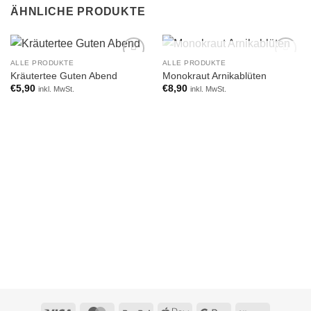
ÄHNLICHE PRODUKTE
NICHT VORRÄTIG
ALLE PRODUKTE
ALLE PRODUKTE
Add to
Add to
Kräutertee Guten Abend
Monokraut Arnikablüten
wishlist
wishlist
€
5,90
€
8,90
inkl. MwSt.
inkl. MwSt.